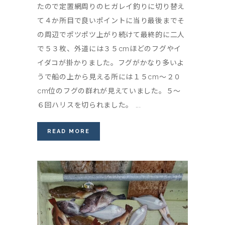
たので定置網周りのヒガレイ釣りに切り替え
て４か所目で良いポイントに当り最後までそ
の周辺でポツポツ上がり続けて最終的に二人
で５３枚、外道には３５cmほどのフグやイ
イダコが掛かりました。フグがかなり多いよ
うで船の上から見える所には１５cm～２０
cm位のフグの群れが見えていました。５～
６回ハリスを切られました。 ...
READ MORE