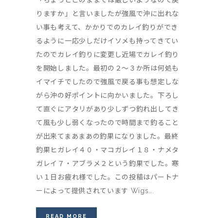
「ちょっとこのままでは厳しいようなので戻
りますか」と言いましたが強風で沖に出れな
い事も考えて、かかりでのカレイ釣りができ
るように一応少しだけイソメも持ってきてい
たのでカレイ釣りに変更し近場でカレイ釣り
を開始しました。最初の２～３か所は何処も
イマイチでしたので強風で戻る事も想定しな
がら沖の好ポイントに向かいました。下ろし
て直ぐにアタリがあり少しずつ釣れ出してき
て風も少し弱くなったので時間まで釣ること
が出来てまあまあの釣果になりました。最終
釣果ヒガレイ４０・マコガレイ１８・ナメタ
ガレイ７・アブラメ２という釣果でした。寒
い１日お疲れ様でした。この投稿はパートナ
ーによって提供されています Wigs...
READ MORE