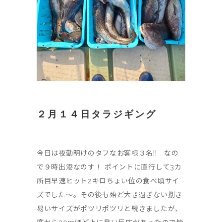
２月１４日タラジギング
今日は夜勤明けのタフなお客様３名!! なの
で９時出港なのす！ ポイントに直行して3カ
所目早速ヒット2キロちょい位の食べ頃サイ
ズでした～。その後も殆ど大き過ぎない捌き
易いサイズがポツリポツリと続きましたが、