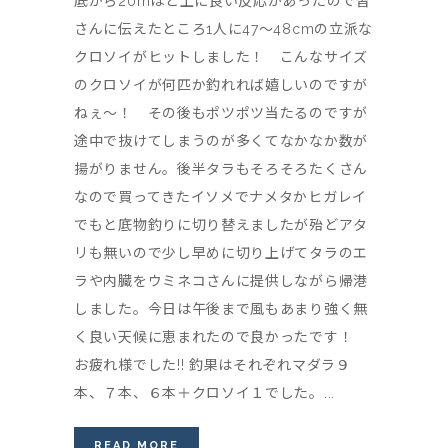
底から20mほど上に良い反応があったので皆
さんに伝えたところ1人に47〜48cmの立派な
クロソイがヒットしました！ こんなサイズ
のクロソイが何匹か釣れれば嬉しいのですが
ねぇ〜！ その後もポツポツ当たるのですが
途中で抜けてしまうのが多くてなかなか数が
揚がりません。後半タラもそろそろたくさん
なので買ってきたイソメでナメタかヒガレイ
でもと底物釣りに切り替えましたが殆どアタ
リも無いので少し早めに切り上げてタラのエ
ラや内臓をウミネコさんに提供しながら帰港
しました。今日は午後まで風もあまり強く無
く良い天候に恵まれたので良かったです！
お疲れ様でした!! 釣果はそれぞれマダラ９
本、７本、６本＋クロソイ１でした。...
READ MORE