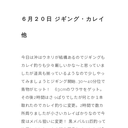
６月２０日 ジギング・カレイ
他
今日は沖はウネリが結構あるのでジギングも
カレイ釣りも少々厳しいかな〜と思っていま
したが道具も揃っているようなので少しやっ
てみましょうとジギング開始…30〜40分位で
青物がヒット！ 63cmのワラサをゲット。
その後2時間はさっぱりでしたが何とか１本
取れたのでカレイ釣りに変更。2時間で数カ
所周りましたが小さいカレイばかりなので今
度はメバル狙いに変更！ 黒メバル11匹釣って