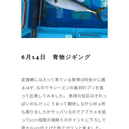
6月14日 青物ジギング
定置網には入って来ている青物は何処かに居
るはず…なので今シーズンの最初のブリを狙
って出漁してみました。 魚探の反応はそれっ
ぽいのもけっこうあって期待しながら何ヵ所
も周りましたがサッパリなのでアブラメを狙
って50m程度の根周りのポイントに下ろして
底から5m位上げた所でガツンと来ました。