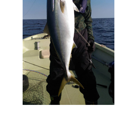
ブリ_1
イナダ・ワラサ・ブ
リ