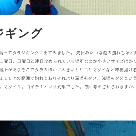
ジギング
誘ってタラジギングに出てみました。 先日みたいな潮の流れも殆ど
土曜日、日曜日と連日攻められている場所なのか小さいサイズばか
場所がありそこでタラのほかに大きいカサゴとマゾイなど結構揚げ
１１０mの範囲で釣れておりそれより深場もダメ、浅場もダメという
マゾイ１，ゴイチ１という釣果でした。毎回考えさせられますが、ホント