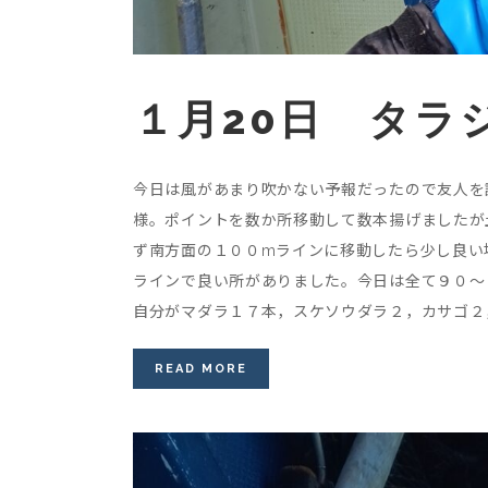
１月20日 タラ
今日は風があまり吹かない予報だったので友人を
様。ポイントを数か所移動して数本揚げましたが
ず南方面の１００mラインに移動したら少し良い
ラインで良い所がありました。今日は全て９０～
自分がマダラ１７本，スケソウダラ２，カサゴ２，
READ MORE