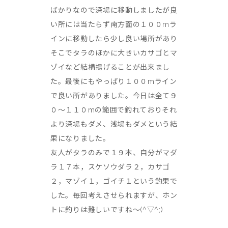
ばかりなので深場に移動しましたが良
い所には当たらず南方面の１００mラ
インに移動したら少し良い場所があり
そこでタラのほかに大きいカサゴとマ
ゾイなど結構揚げることが出来まし
た。最後にもやっぱり１００mライン
で良い所がありました。今日は全て９
０～１１０mの範囲で釣れておりそれ
より深場もダメ、浅場もダメという結
果になりました。
友人がタラのみで１９本、自分がマダ
ラ１７本，スケソウダラ２，カサゴ
２，マゾイ１，ゴイチ１という釣果で
した。毎回考えさせられますが、ホン
トに釣りは難しいですね～(^▽^;)