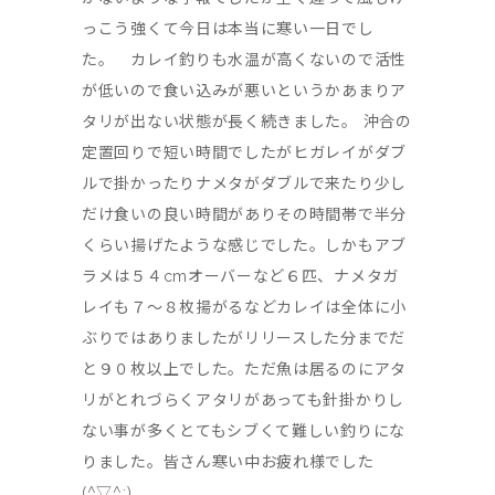
っこう強くて今日は本当に寒い一日でし
た。 カレイ釣りも水温が高くないので活性
が低いので食い込みが悪いというかあまりア
タリが出ない状態が長く続きました。 沖合の
定置回りで短い時間でしたがヒガレイがダブ
ルで掛かったりナメタがダブルで来たり少し
だけ食いの良い時間がありその時間帯で半分
くらい揚げたような感じでした。しかもアブ
ラメは５４cmオーバーなど６匹、ナメタガ
レイも７～８枚揚がるなどカレイは全体に小
ぶりではありましたがリリースした分までだ
と９０枚以上でした。ただ魚は居るのにアタ
リがとれづらくアタリがあっても針掛かりし
ない事が多くとてもシブくて難しい釣りにな
りました。皆さん寒い中お疲れ様でした
(^▽^;)...