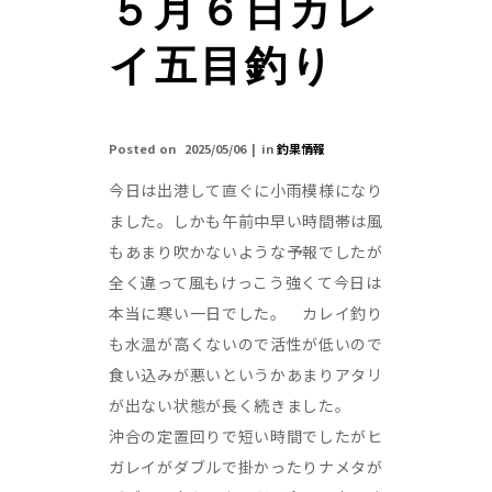
５月６日カレ
イ五目釣り
Posted on
2025/05/06
in
釣果情報
今日は出港して直ぐに小雨模様になり
ました。しかも午前中早い時間帯は風
もあまり吹かないような予報でしたが
全く違って風もけっこう強くて今日は
本当に寒い一日でした。 カレイ釣り
も水温が高くないので活性が低いので
食い込みが悪いというかあまりアタリ
が出ない状態が長く続きました。
沖合の定置回りで短い時間でしたがヒ
ガレイがダブルで掛かったりナメタが