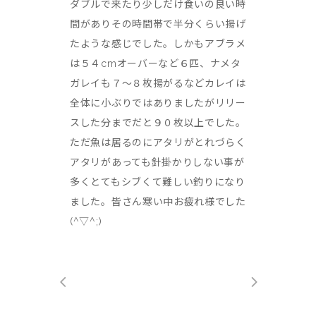
ダブルで来たり少しだけ食いの良い時
間がありその時間帯で半分くらい揚げ
たような感じでした。しかもアブラメ
は５４cmオーバーなど６匹、ナメタ
ガレイも７～８枚揚がるなどカレイは
全体に小ぶりではありましたがリリー
スした分までだと９０枚以上でした。
ただ魚は居るのにアタリがとれづらく
アタリがあっても針掛かりしない事が
多くとてもシブくて難しい釣りになり
ました。皆さん寒い中お疲れ様でした
(^▽^;)