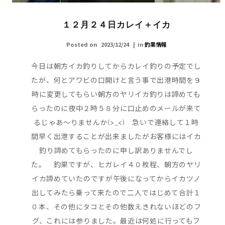
１２月２４日カレイ＋イカ
Posted on
2023/12/24
in
釣果情報
今日は朝方イカ釣りしてからカレイ釣りの予定でし
たが、何とアワビの口開けと言う事で出港時間を９
時に変更してもらい朝方のヤリイカ釣りは諦めても
らったのに夜中２時５８分に口止めのメールが来て
るじゃあ～りませんか(>_<) 急いで連絡して１時
間早く出港することが出来ましたがお客様にはイカ
釣り諦めてもらったのに申し訳ありませんでし
た。 釣果ですが、ヒガレイ４０枚程、朝方のヤリ
イカ諦めていたのですが午後になってからイカツノ
出してみたら乗って来たので二人ではじめて合計１
０本、その他にタコとその他数えきれないほどのフ
グ、これには参りました。最近は何処に行ってもフ