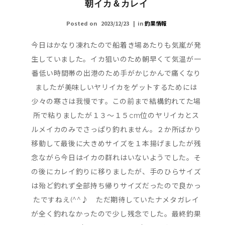
朝イカ＆カレイ
Posted on
2023/12/23
in
釣果情報
今日はかなり凍れたので船着き場あたりも気嵐が発
生していました。イカ狙いのため朝早くて気温が一
番低い時間帯の出港のため手がかじかんで痛くなり
ましたが美味しいヤリイカをゲットするためには
少々の寒さは我慢です。この前まで結構釣れてた場
所で粘りましたが１３～１５cm位のヤリイカとス
ルメイカのみでさっぱり釣れません。２か所ばかり
移動して最後に大きめサイズを１本揚げましたが残
念ながら今日はイカの群れはいないようでした。そ
の後にカレイ釣りに移りましたが、手のひらサイズ
は殆ど釣れず全部持ち帰りサイズだったので良かっ
たですねえ(^^♪ ただ期待していたナメタガレイ
が全く釣れなかったので少し残念でした。最終釣果