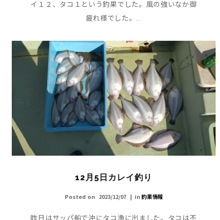
イ１２、タコ１という釣果でした。風の強いなか御
疲れ様でした。...
12月5日カレイ釣り
Posted on
2023/12/07
in
釣果情報
昨日はサッパ船で沖にタコ漁に出ました。タコは不