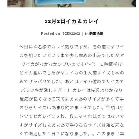
12月2日イカ＆カレイ
Posted on
2023/12/02
in
釣果情報
今日は４名様でカレイ釣りですが、その前にヤリイ
カを狙いたいという事で少し早めの出港でしたがヤ
リイカがなかなかシブいのです(^-^; １時間半ほ
どイカ狙いでしたがヤリイカの１人前サイズ１本の
みでサッパリでした。あとはヒイカ位のでサイズで
バラツキが激しすぎ！！ カレイは先週よりかなり
反応が良くなって来てまあまあのサイズが多くて手
のひらサイズはあまり釣れませんでした。竿頭は断
トツでヒガレイ２２枚、数こそそれほどではないで
すがサイズもまあまあで手のひらサイズは殆ど来な
くて満足した１日？になりました。。このまま平年