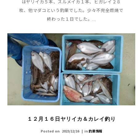
はヤリイカ５本、スルメイカ１本、ヒガレイ２８
枚、他マダコという釣果でした。少々不完全燃焼で
終わった１日でした。...
１２月１６日ヤリイカ＆カレイ釣り
Posted on
2023/12/16
in
釣果情報