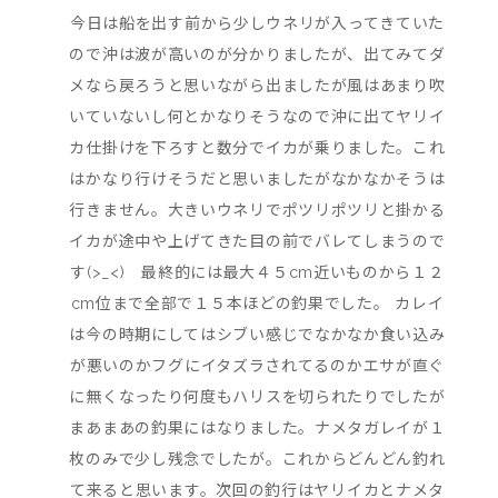
今日は船を出す前から少しウネリが入ってきていた
ので沖は波が高いのが分かりましたが、出てみてダ
メなら戻ろうと思いながら出ましたが風はあまり吹
いていないし何とかなりそうなので沖に出てヤリイ
カ仕掛けを下ろすと数分でイカが乗りました。これ
はかなり行けそうだと思いましたがなかなかそうは
行きません。大きいウネリでポツリポツリと掛かる
イカが途中や上げてきた目の前でバレてしまうので
す(>_<) 最終的には最大４５cm近いものから１２
cm位まで全部で１５本ほどの釣果でした。 カレイ
は今の時期にしてはシブい感じでなかなか食い込み
が悪いのかフグにイタズラされてるのかエサが直ぐ
に無くなったり何度もハリスを切られたりでしたが
まあまあの釣果にはなりました。ナメタガレイが１
枚のみで少し残念でしたが。これからどんどん釣れ
て来ると思います。次回の釣行はヤリイカとナメタ