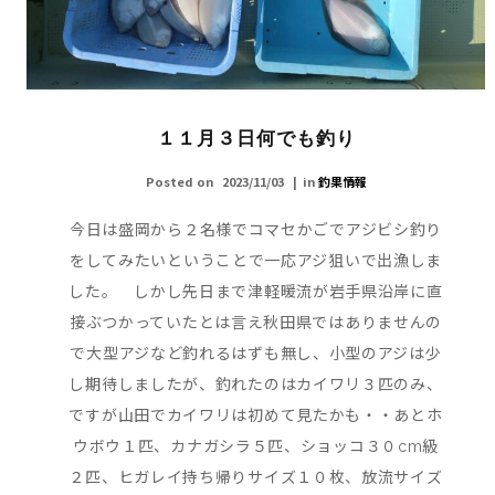
１１月３日何でも釣り
Posted on
2023/11/03
in
釣果情報
今日は盛岡から２名様でコマセかごでアジビシ釣り
をしてみたいということで一応アジ狙いで出漁しま
した。 しかし先日まで津軽暖流が岩手県沿岸に直
接ぶつかっていたとは言え秋田県ではありませんの
で大型アジなど釣れるはずも無し、小型のアジは少
し期待しましたが、釣れたのはカイワリ３匹のみ、
ですが山田でカイワリは初めて見たかも・・あとホ
ウボウ１匹、カナガシラ５匹、ショッコ３０cm級
２匹、ヒガレイ持ち帰りサイズ１０枚、放流サイズ