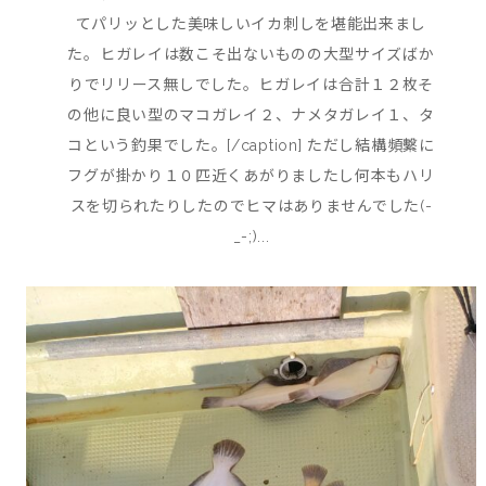
てパリッとした美味しいイカ刺しを堪能出来まし
た。ヒガレイは数こそ出ないものの大型サイズばか
りでリリース無しでした。ヒガレイは合計１２枚そ
の他に良い型のマコガレイ２、ナメタガレイ１、タ
コという釣果でした。[/caption] ただし結構頻繫に
フグが掛かり１０匹近くあがりましたし何本もハリ
スを切られたりしたのでヒマはありませんでした(-
_-;)...