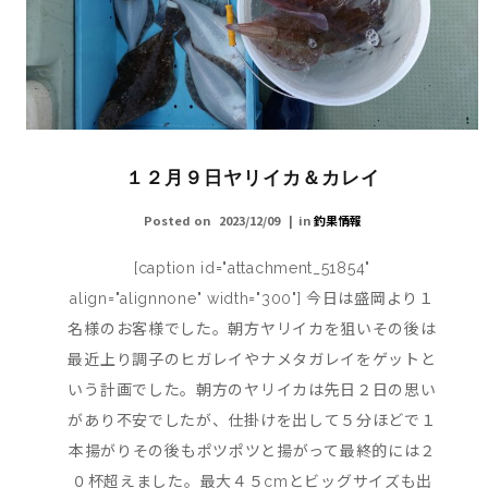
１２月９日ヤリイカ＆カレイ
Posted on
2023/12/09
in
釣果情報
[caption id="attachment_51854"
align="alignnone" width="300"] 今日は盛岡より１
名様のお客様でした。朝方ヤリイカを狙いその後は
最近上り調子のヒガレイやナメタガレイをゲットと
いう計画でした。朝方のヤリイカは先日２日の思い
があり不安でしたが、仕掛けを出して５分ほどで１
本揚がりその後もポツポツと揚がって最終的には２
０杯超えました。最大４５cmとビッグサイズも出