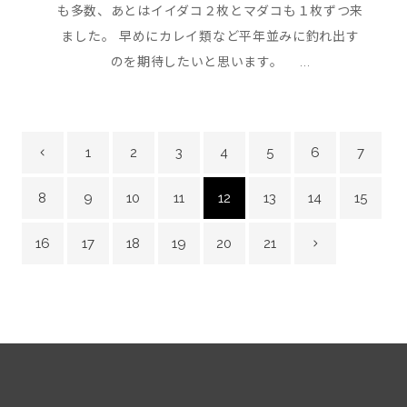
も多数、あとはイイダコ２枚とマダコも１枚ずつ来
ました。 早めにカレイ類など平年並みに釣れ出す
のを期待したいと思います。 ...
1
2
3
4
5
6
7
8
9
10
11
12
13
14
15
16
17
18
19
20
21