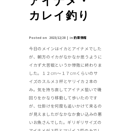
アイナメ・
カレイ釣り
Posted on
2023/12/28
in
釣果情報
今日のメインはイカとアイナメでした
が、朝方のイカがなかなか思うように
イカず大苦戦というか惨敗に終わりま
した。１２cm～１７cmくらいのサ
イズのスルメ３杯とヤリイカ２本の
み。気を持ち直してアイナメ狙いで磯
回りをかなり移動して歩いたのです
が、仕掛けを何度も追いかけて来るの
が見えましたがなかなか食い込みの悪
いお魚さんでした。ギリギリサイズの
アイナメが３匹とマゾイ２匹のみでし