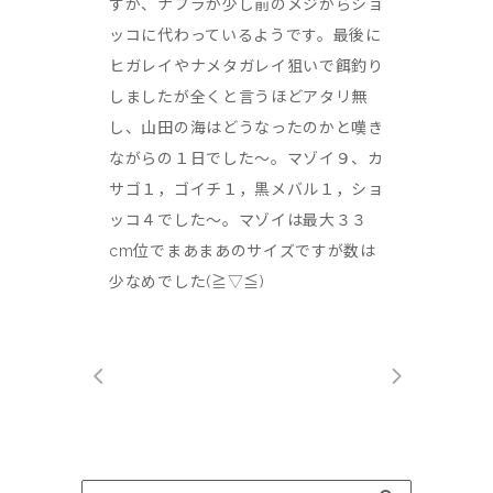
すが、ナブラが少し前のメジからショ
ッコに代わっているようです。最後に
ヒガレイやナメタガレイ狙いで餌釣り
しましたが全くと言うほどアタリ無
し、山田の海はどうなったのかと嘆き
ながらの１日でした～。マゾイ９、カ
サゴ１，ゴイチ１，黒メバル１，ショ
ッコ４でした～。マゾイは最大３３
cm位でまあまあのサイズですが数は
少なめでした(≧▽≦)