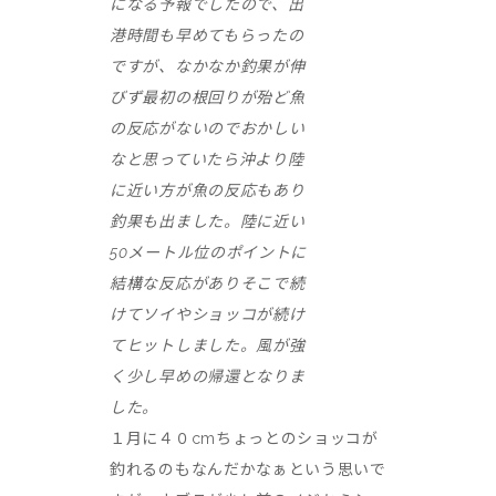
になる予報でしたので、出
港時間も早めてもらったの
ですが、なかなか釣果が伸
びず最初の根回りが殆ど魚
の反応がないのでおかしい
なと思っていたら沖より陸
に近い方が魚の反応もあり
釣果も出ました。陸に近い
50メートル位のポイントに
結構な反応がありそこで続
けてソイやショッコが続け
てヒットしました。風が強
く少し早めの帰還となりま
した。
１月に４０cmちょっとのショッコが
釣れるのもなんだかなぁという思いで