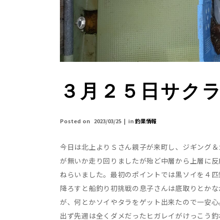
３月２５日サク
Posted on
2023/03/25
in
釣果情報
今日は北上よりＳさん親子が来町し、ジギング＆
が無いか走り回りましたが殆ど中層から上層に反
ねらいました。最初のポイントでは黒ソイを４匹
降ろすと船釣り初挑戦の息子さんは底取りとかな
が、何とかソイやタラをゲット出来たので一安心
出ず先週は全くダメだったヒガレイがけっこう釣