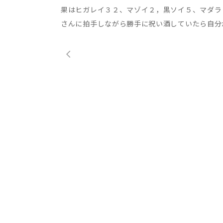
果はヒガレイ３２、マゾイ２，黒ソイ５、マダラ
さんに拍手しながら勝手に祝い酒していたら自分が酔