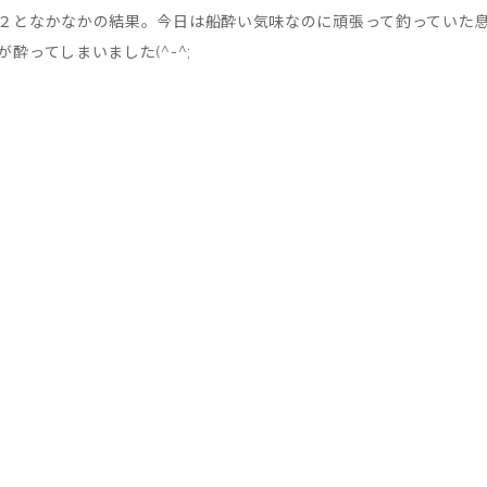
２となかなかの結果。今日は船酔い気味なのに頑張って釣っていた
ってしまいました(^-^;