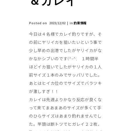
＆カレイ
Posted on
2023/12/02
in
釣果情報
今日は４名様でカレイ釣りですが、そ
の前にヤリイカを狙いたいという事で
少し早めの出港でしたがヤリイカがな
かなかシブいのです(^-^; １時間半
ほどイカ狙いでしたがヤリイカの１人
前サイズ１本のみでサッパリでした。
あとはヒイカ位のでサイズでバラツキ
が激しすぎ！！
カレイは先週よりかなり反応が良くな
って来てまあまあのサイズが多くて手
のひらサイズはあまり釣れませんでし
た。竿頭は断トツでヒガレイ２２枚、