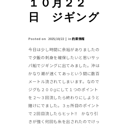
１０月２２
日 ジギング
Posted on
2025/10/22
in
釣果情報
今日は少し時間に余裕がありましたの
で夕飯の刺身を確保したいと思いサッ
パ船でジギングに出てみました。沖は
かなり潮が速くてあっという間に数百
メートル流されてしまいます。なので
ジグも２００gにして１つのポイント
を２～３回流したら終わりにしようと
賭けにでました。３ヵ所目のポイント
で２回目流したらヒット‼ かなり引
きが強く何回も糸を出されたのでけっ